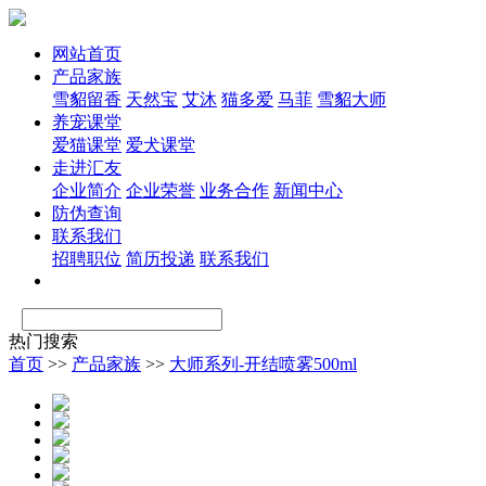
网站首页
产品家族
雪貂留香
天然宝
艾沐
猫多爱
马菲
雪貂大师
养宠课堂
爱猫课堂
爱犬课堂
走进汇友
企业简介
企业荣誉
业务合作
新闻中心
防伪查询
联系我们
招聘职位
简历投递
联系我们
热门搜索
首页
>>
产品家族
>>
大师系列-开结喷雾500ml