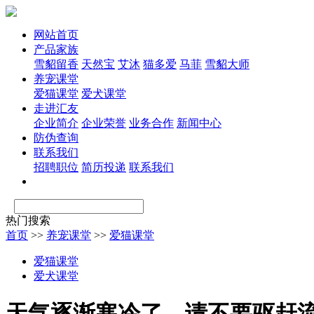
网站首页
产品家族
雪貂留香
天然宝
艾沐
猫多爱
马菲
雪貂大师
养宠课堂
爱猫课堂
爱犬课堂
走进汇友
企业简介
企业荣誉
业务合作
新闻中心
防伪查询
联系我们
招聘职位
简历投递
联系我们
热门搜索
首页
>>
养宠课堂
>>
爱猫课堂
爱猫课堂
爱犬课堂
天气逐渐寒冷了，请不要驱赶