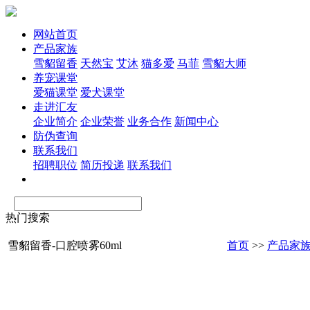
网站首页
产品家族
雪貂留香
天然宝
艾沐
猫多爱
马菲
雪貂大师
养宠课堂
爱猫课堂
爱犬课堂
走进汇友
企业简介
企业荣誉
业务合作
新闻中心
防伪查询
联系我们
招聘职位
简历投递
联系我们
热门搜索
雪貂留香-口腔喷雾60ml
首页
>>
产品家