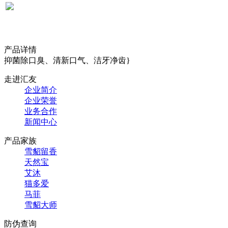
产品详情
抑菌除口臭、清新口气、洁牙净齿}
走进汇友
企业简介
企业荣誉
业务合作
新闻中心
产品家族
雪貂留香
天然宝
艾沐
猫多爱
马菲
雪貂大师
防伪查询